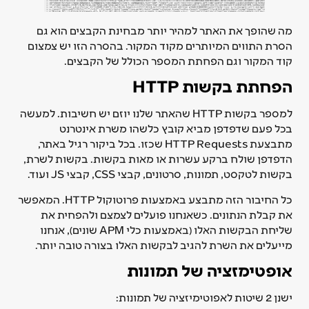
מה שהופך את האתר למהיר יותר מבחינת הקבצים הוא גם
הסרת התווים המיותרים מקוד המקור. בהסרה הזו יש צמצום
קוד המקור וגם הפחתת המספר הכולל של הקבצים.
הפחתת בקשות HTTP
למספר בקשות HTTP שהאתר שלנו יוזם יש חשיבות. למעשה
בכל פעם שדפדפן מביא קובץ כלשהו משרת אינטרנט
מתבצעת HTTP Requests שכזו. בכל ביקור רגיל באתר,
הדפדפן שולח ברקע עשרות או מאות בקשות. בקשות לשרת,
בקשות לטקסט, תמונות, סרטונים, קבצי CSS, קבצי JS ועוד.
כל החיבור הזה מתבצע באמצעות פרוטוקול HTTP. המאפשר
את קבלת הנתונים. כשאנחנו פועלים לצמצם ולהפחית את
שליחת הבקשות האלו (באמצעות כלי APM שונים), אנחנו
מייעלים את השרת להגיב לבקשות האלו בצורה טובה יותר.
אופטימזציה של תמונות
ישנן 2 שיטות לאפוטימיזציה של תמונות: