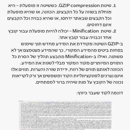
שיטת GZIP compression. כששיטה זו מופעלת – היא
מוחלת בשווה על כל הקבצים. הכוונה, או שהיא מופעלת
וכל הקבצים שבאתר ידחסו, או שהיא כבויה וכל הקבצים
אינם דחוסים.
שיטת Minification – יכולה להיות מופעלת עבור קובץ
אחד וכבויה עבור קובץ אחר.
ב-GZIP השיטה מקודדת את המידע מחדש תוך שימוש
בפחות ביטים מהמידע המקורי, כך שהמידע מצטמצם אך לא
משתנה. ואילו ב-Minification מתבצע תהליך של הסרת כל
התווים המיותרים מקוד המקור מבלי לשנות את המידע.
הכוונה לאותם תווים של רווח, ירידת שורה והערות. תווים אלו
אינם נצרכים לפונקציונליות הקוד ומשמשים אך ורק לקריאות
נכונה של הקובץ על מנת שיהיה ברור למפתחים.
דוגמה לקוד שעבר כיווץ: