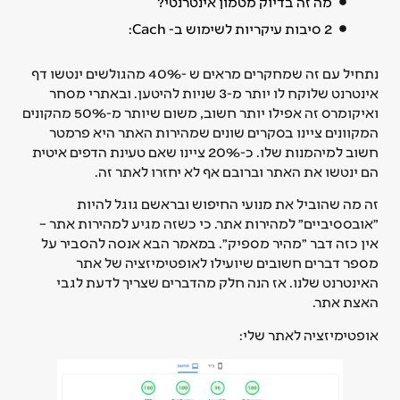
מה זה בדיוק מטמון אינטרנטי?
2 סיבות עיקריות לשימוש ב- Cach:
נתחיל עם זה שמחקרים מראים ש -40% מהגולשים ינטשו דף
אינטרנט שלוקח לו יותר מ-3 שניות להיטען. ובאתרי מסחר
ואיקומרס זה אפילו יותר חשוב, משום שיותר מ-50% מהקונים
המקוונים ציינו בסקרים שונים שמהירות האתר היא פרמטר
חשוב למיהמנות שלו. כ-20% ציינו שאם טעינת הדפים איטית
הם ינטשו את האתר וברובם אף לא יחזרו לאתר זה.
זה מה שהוביל את מנועי החיפוש ובראשם גוגל להיות
״אובססיביים״ למהירות אתר. כי כשזה מגיע למהירות אתר –
אין כזה דבר ״מהיר מספיק״. במאמר הבא אנסה להסביר על
מספר דברים חשובים שיועילו לאופטימיזציה של אתר
האינטרנט שלנו. אז הנה חלק מהדברים שצריך לדעת לגבי
האצת אתר.
אופטימיזציה לאתר שלי: