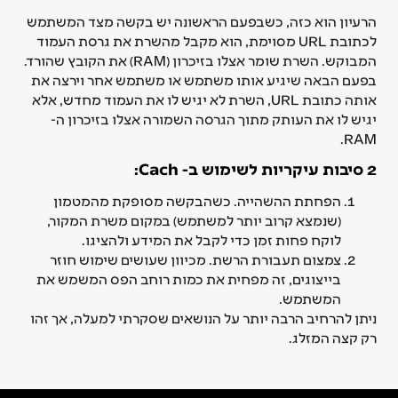
הרעיון הוא כזה, כשבפעם הראשונה יש בקשה מצד המשתמש
לכתובת URL מסוימת, הוא מקבל מהשרת את גרסת העמוד
המבוקש. השרת שומר אצלו בזיכרון (RAM) את הקובץ שהורד.
בפעם הבאה שיגיע אותו משתמש או משתמש אחר וירצה את
אותה כתובת URL, השרת לא יגיש לו את העמוד מחדש, אלא
יגיש לו את העותק מתוך הגרסה השמורה אצלו בזיכרון ה-
RAM.
2 סיבות עיקריות לשימוש ב- Cach:
הפחתת ההשהייה. כשהבקשה מסופקת מהמטמון
(שנמצא קרוב יותר למשתמש) במקום משרת המקור,
לוקח פחות זמן כדי לקבל את המידע ולהציגו.
צמצום תעבורת הרשת. מכיוון שעושים שימוש חוזר
בייצוגים, זה מפחית את כמות רוחב הפס המשמש את
המשתמש.
ניתן להרחיב הרבה יותר על הנושאים שסקרתי למעלה, אך זהו
רק קצה המזלג.