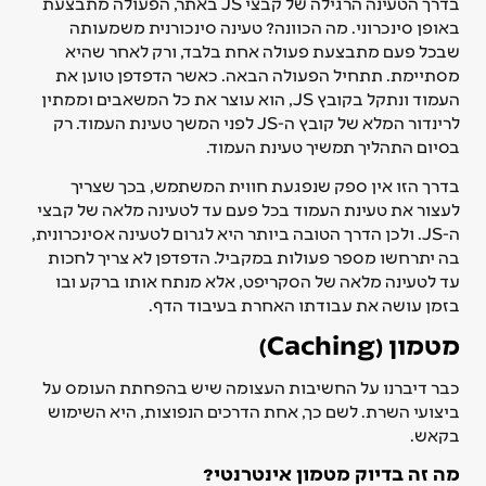
בדרך הטעינה הרגילה של קבצי JS באתר, הפעולה מתבצעת
באופן סינכרוני. מה הכוונה? טעינה סינכורנית משמעותה
שבכל פעם מתבצעת פעולה אחת בלבד, ורק לאחר שהיא
מסתיימת. תתחיל הפעולה הבאה. כאשר הדפדפן טוען את
העמוד ונתקל בקובץ JS, הוא עוצר את כל המשאבים וממתין
לרינדור המלא של קובץ ה-JS לפני המשך טעינת העמוד. רק
בסיום התהליך תמשיך טעינת העמוד.
בדרך הזו אין ספק שנפגעת חווית המשתמש, בכך שצריך
לעצור את טעינת העמוד בכל פעם עד לטעינה מלאה של קבצי
ה-JS. ולכן הדרך הטובה ביותר היא לגרום לטעינה אסינכרונית,
בה יתרחשו מספר פעולות במקביל. הדפדפן לא צריך לחכות
עד לטעינה מלאה של הסקריפט, אלא מנתח אותו ברקע ובו
בזמן עושה את עבודתו האחרת בעיבוד הדף.
מטמון (Caching)
כבר דיברנו על החשיבות העצומה שיש בהפחתת העומס על
ביצועי השרת. לשם כך, אחת הדרכים הנפוצות, היא השימוש
בקאש.
מה זה בדיוק מטמון אינטרנטי?