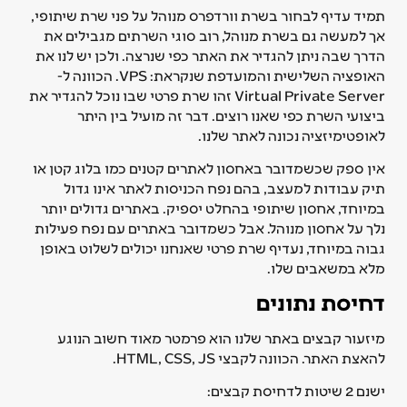
תמיד עדיף לבחור בשרת וורדפרס מנוהל על פני שרת שיתופי,
אך למעשה גם בשרת מנוהל, רוב סוגי השרתים מגבילים את
הדרך שבה ניתן להגדיר את האתר כפי שנרצה. ולכן יש לנו את
האופציה השלישית והמועדפת שנקראת: VPS. הכוונה ל-
Virtual Private Server זהו שרת פרטי שבו נוכל להגדיר את
ביצועי השרת כפי שאנו רוצים. דבר זה מועיל בין היתר
לאופטימיזציה נכונה לאתר שלנו.
אין ספק שכשמדובר באחסון לאתרים קטנים כמו בלוג קטן או
תיק עבודות למעצב, בהם נפח הכניסות לאתר אינו גדול
במיוחד, אחסון שיתופי בהחלט יספיק. באתרים גדולים יותר
נלך על אחסון מנוהל. אבל כשמדובר באתרים עם נפח פעילות
גבוה במיוחד, נעדיף שרת פרטי שאנחנו יכולים לשלוט באופן
מלא במשאבים שלו.
דחיסת נתונים
מיזעור קבצים באתר שלנו הוא פרמטר מאוד חשוב הנוגע
להאצת האתר. הכוונה לקבצי HTML, CSS, JS.
ישנם 2 שיטות לדחיסת קבצים: