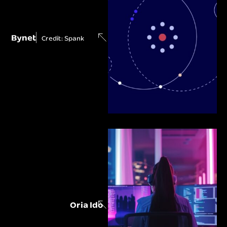
Bynet
Credit: Spank
Oria Ido